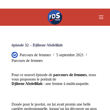
P
a
s
s
e
r
a
u
c
o
épisode 32 – Djihene Abdelilah
n
t
Parcours de femmes
5 septembre 2021
e
Parcours de femmes
n
u
Pour ce nouvel épisode de
parcours de femmes
, nous
vous proposons le portrait de
Djihene Abdellilah
: une femme à multicasquette.
Douée pour le javelot, on lui avait promis une belle
carrière professionnelle, lorsqu’on lui découvre un gros