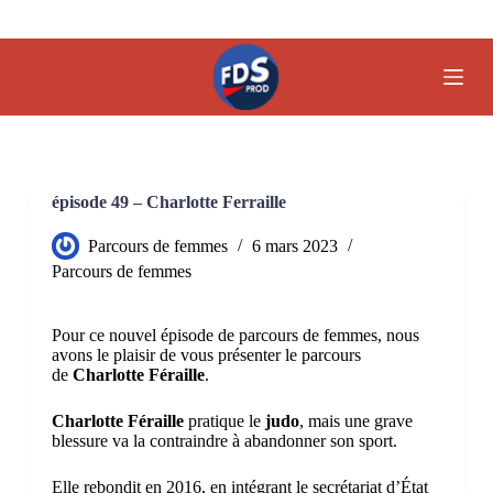
P
a
s
s
e
r
a
u
c
o
épisode 49 – Charlotte Ferraille
n
t
Parcours de femmes
6 mars 2023
e
Parcours de femmes
n
u
Pour ce nouvel épisode de parcours de femmes, nous
avons le plaisir de vous présenter le parcours
de
Charlotte Féraille
.
Charlotte Féraille
pratique le
judo
, mais une grave
blessure va la contraindre à abandonner son sport.
Elle rebondit en 2016, en intégrant le secrétariat d’État